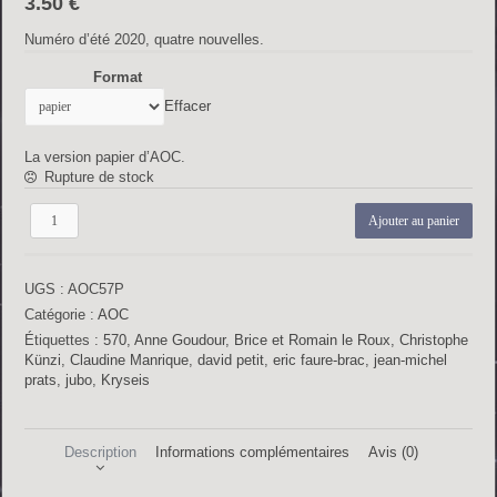
3.50
€
Numéro d’été 2020, quatre nouvelles.
Format
Effacer
La version papier d’AOC.
Rupture de stock
quantité
Ajouter au panier
de
AOC
n°57
UGS :
AOC57P
Catégorie :
AOC
Étiquettes :
570
,
Anne Goudour
,
Brice et Romain le Roux
,
Christophe
Künzi
,
Claudine Manrique
,
david petit
,
eric faure-brac
,
jean-michel
prats
,
jubo
,
Kryseis
Description
Informations complémentaires
Avis (0)