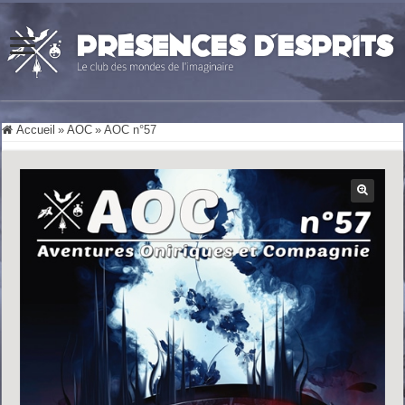
Accueil
»
AOC
»
AOC n°57