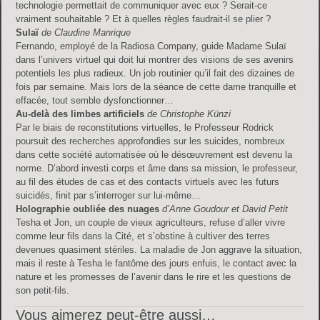
technologie permettait de communiquer avec eux ? Serait-ce
vraiment souhaitable ? Et à quelles règles faudrait-il se plier ?
Sulaï
de Claudine Manrique
Fernando, employé de la Radiosa Company, guide Madame Sulaï
dans l’univers virtuel qui doit lui montrer des visions de ses avenirs
potentiels les plus radieux. Un job routinier qu’il fait des dizaines de
fois par semaine. Mais lors de la séance de cette dame tranquille et
effacée, tout semble dysfonctionner…
Au-delà des limbes artificiels
de Christophe Künzi
Par le biais de reconstitutions virtuelles, le Professeur Rodrick
poursuit des recherches approfondies sur les suicides, nombreux
dans cette société automatisée où le désœuvrement est devenu la
norme. D’abord investi corps et âme dans sa mission, le professeur,
au fil des études de cas et des contacts virtuels avec les futurs
suicidés, finit par s’interroger sur lui-même…
Holographie oubliée des nuages
d’Anne Goudour et David Petit
Tesha et Jon, un couple de vieux agriculteurs, refuse d’aller vivre
comme leur fils dans la Cité, et s’obstine à cultiver des terres
devenues quasiment stériles. La maladie de Jon aggrave la situation,
mais il reste à Tesha le fantôme des jours enfuis, le contact avec la
nature et les promesses de l’avenir dans le rire et les questions de
son petit-fils.
Vous aimerez peut-être aussi…