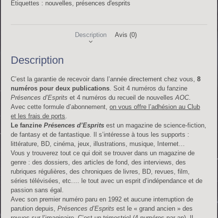
Étiquettes :
nouvelles
,
présences d'esprits
Description
Avis (0)
Description
C’est la garantie de recevoir dans l’année directement chez vous,
8
numéros pour deux publications
. Soit 4 numéros du fanzine
Présences d’Esprits
et 4 numéros du recueil de nouvelles
AOC
.
Avec cette formule d’abonnement,
on vous offre l’adhésion au Club
et les frais de ports
.
Le fanzine
Présences d’Esprits
est un magazine de science-fiction,
de fantasy et de fantastique. Il s’intéresse à tous les supports :
littérature, BD, cinéma, jeux, illustrations, musique, Internet…
Vous y trouverez tout ce qui doit se trouver dans un magazine de
genre : des dossiers, des articles de fond, des interviews, des
rubriques régulières, des chroniques de livres, BD, revues, film,
séries télévisées, etc.… le tout avec un esprit d’indépendance et de
passion sans égal.
Avec son premier numéro paru en 1992 et aucune interruption de
parution depuis,
Présences d’Esprits
est le « grand ancien » des
revues sur l’imaginaire. C’est un trimestriel (4 numéros par an). Il