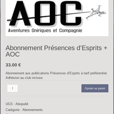
Abonnement Présences d’Esprits +
AOC
33.00
€
Abonnement aux publications Présences d’Esprits à tarif préférentiel.
Adhésion au club incluse.
quantité
Ajouter au panier
de
Abonnement
Présences
UGS :
Abopubli
d'Esprits
+
Catégorie :
Abonnements
AOC