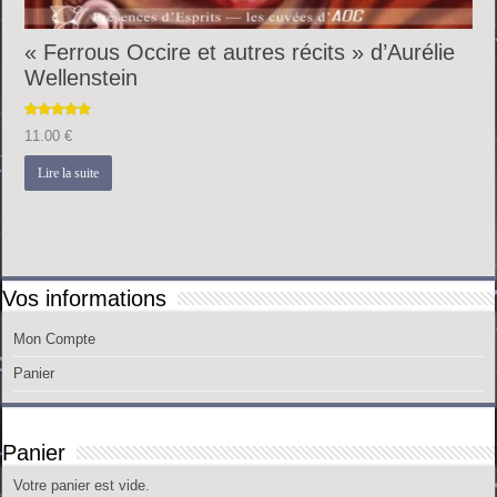
« Ferrous Occire et autres récits » d’Aurélie
Wellenstein
Note
5.00
11.00
€
sur 5
Lire la suite
Vos informations
Mon Compte
Panier
Panier
Votre panier est vide.