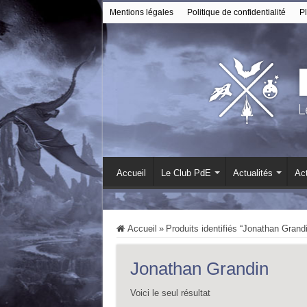
Mentions légales
Politique de confidentialité
Pl
Accueil
Le Club PdE
Actualités
Act
Accueil
»
Produits identifiés “Jonathan Grand
Jonathan Grandin
Voici le seul résultat