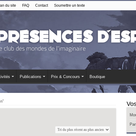
an du site
FAQ
Contact
Soumettre un texte
ivités
Publications
Prix & Concours
Boutique
in”
Vos
Mo
Pan