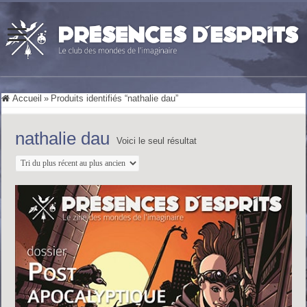
Accueil
»
Produits identifiés “nathalie dau”
nathalie dau
Voici le seul résultat