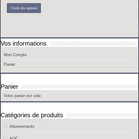
Ce
Choix des options
produit
a
plusieurs
variations.
Les
options
peuvent
Vos informations
être
choisies
sur
Mon Compte
la
page
Panier
du
produit
Panier
Votre panier est vide.
Catégories de produits
Abonnements
AOC