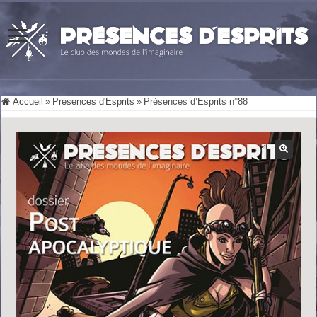
Accueil
»
Présences d'Esprits
»
Présences d’Esprits n°88