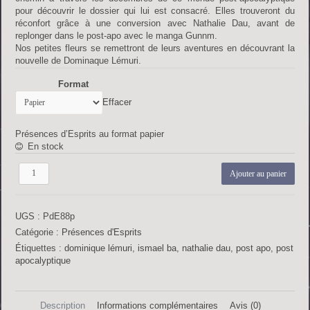
pour découvrir le dossier qui lui est consacré. Elles trouveront du
réconfort grâce à une conversion avec Nathalie Dau, avant de
replonger dans le post-apo avec le manga Gunnm.
Nos petites fleurs se remettront de leurs aventures en découvrant la
nouvelle de Dominaque Lémuri.
Format
Effacer
Présences d’Esprits au format papier
En stock
quantité
Ajouter au panier
de
Présences
d'Esprits
UGS :
PdE88p
n°88
Catégorie :
Présences d'Esprits
Étiquettes :
dominique lémuri
,
ismael ba
,
nathalie dau
,
post apo
,
post
apocalyptique
Description
Informations complémentaires
Avis (0)