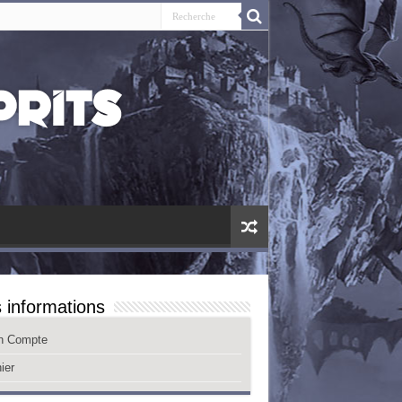
 informations
n Compte
ier