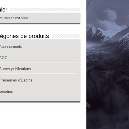
ier
re panier est vide.
égories de produits
Abonnements
AOC
Autres publications
Présences d'Esprits
Goodies