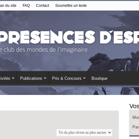
an du site
FAQ
Contact
Soumettre un texte
ivités
Publications
Prix & Concours
Boutique
Vos
Mo
Pan