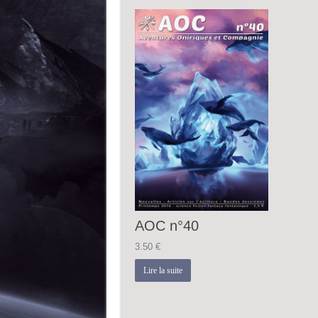
AOC n°40
3.50
€
Lire la suite