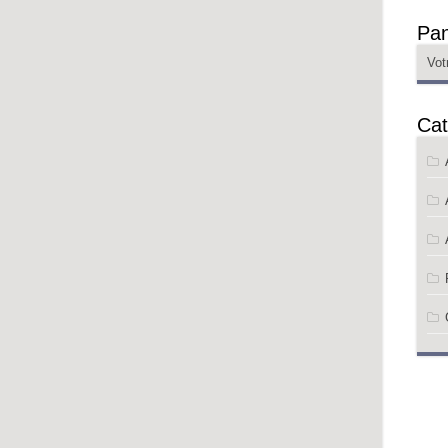
Pan
Vot
Cat