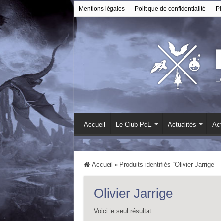
Mentions légales
Politique de confidentialité
Pl
Accueil
Le Club PdE
Actualités
Act
Accueil
»
Produits identifiés “Olivier Jarrige”
Olivier Jarrige
Voici le seul résultat