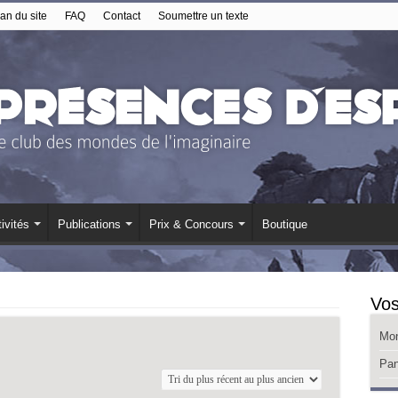
an du site
FAQ
Contact
Soumettre un texte
ivités
Publications
Prix & Concours
Boutique
Vos
Mo
Pan