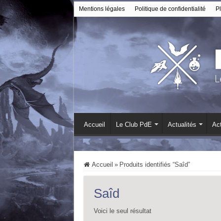
Mentions légales
Politique de confidentialité
Pl
Accueil
Le Club PdE
Actualités
Act
Accueil
»
Produits identifiés “Saîd”
Saîd
Voici le seul résultat