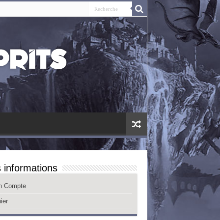
 informations
n Compte
ier