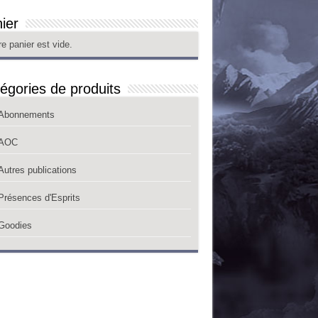
ier
re panier est vide.
égories de produits
Abonnements
AOC
Autres publications
Présences d'Esprits
Goodies