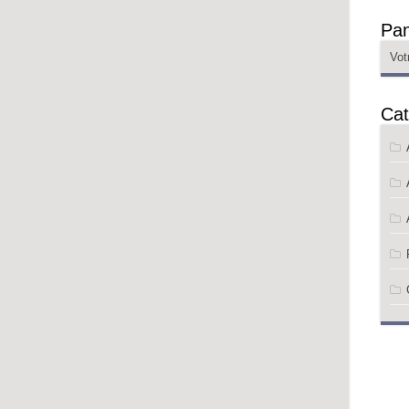
Pan
Vot
Cat