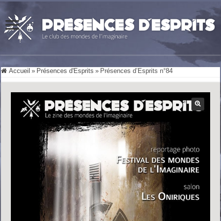
Accueil
»
Présences d'Esprits
»
Présences d’Esprits n°84