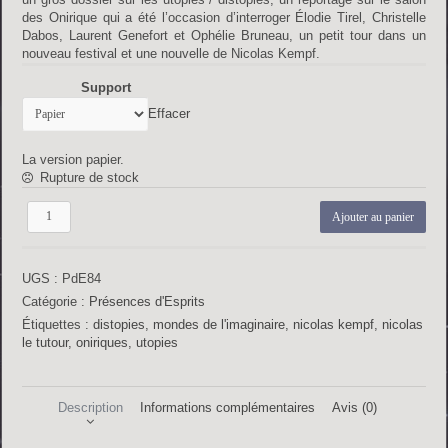
des Onirique qui a été l’occasion d’interroger Élodie Tirel, Christelle
Dabos, Laurent Genefort et Ophélie Bruneau, un petit tour dans un
nouveau festival et une nouvelle de Nicolas Kempf.
Support
Effacer
La version papier.
Rupture de stock
quantité
Ajouter au panier
de
Présences
d'Esprits
UGS :
PdE84
n°84
Catégorie :
Présences d'Esprits
Étiquettes :
distopies
,
mondes de l'imaginaire
,
nicolas kempf
,
nicolas
le tutour
,
oniriques
,
utopies
Description
Informations complémentaires
Avis (0)