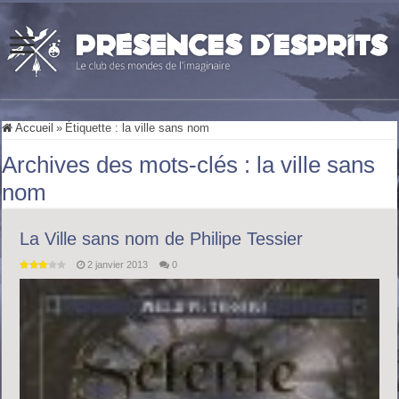
Accueil
»
Étiquette :
la ville sans nom
Archives des mots-clés :
la ville sans
nom
La Ville sans nom de Philipe Tessier
2 janvier 2013
0