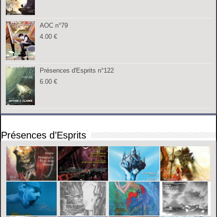
AOC n°79
4.00
€
Présences d'Esprits n°122
6.00
€
Présences d’Esprits