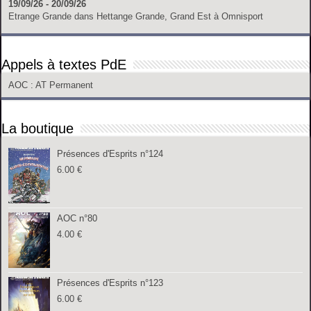
19/09/26 - 20/09/26
Etrange Grande
dans
Hettange Grande, Grand Est
à
Omnisport
Appels à textes PdE
AOC
: AT Permanent
La boutique
Présences d'Esprits n°124
6.00
€
AOC n°80
4.00
€
Présences d'Esprits n°123
6.00
€