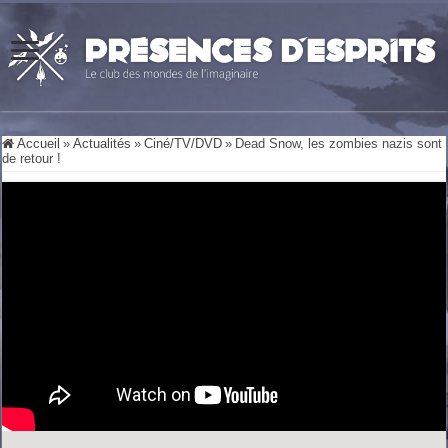
Accueil
»
Actualités
»
Ciné/TV/DVD
»
Dead Snow, les zombies nazis sont
de retour !