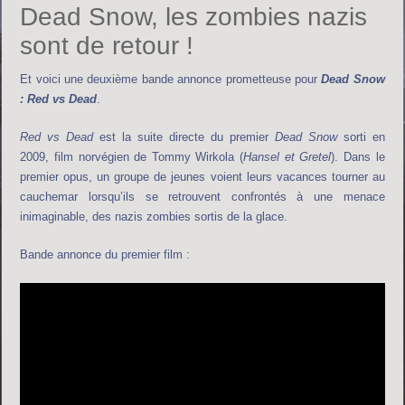
Dead Snow, les zombies nazis
sont de retour !
Et voici une deuxième bande annonce prometteuse pour
Dead Snow
: Red vs Dead
.
Red vs Dead
est la suite directe du premier
Dead Snow
sorti en
2009, film norvégien de Tommy Wirkola (
Hansel et Gretel
). Dans le
premier opus, un groupe de jeunes voient leurs vacances tourner au
cauchemar lorsqu’ils se retrouvent confrontés à une menace
inimaginable, des nazis zombies sortis de la glace.
Bande annonce du premier film :