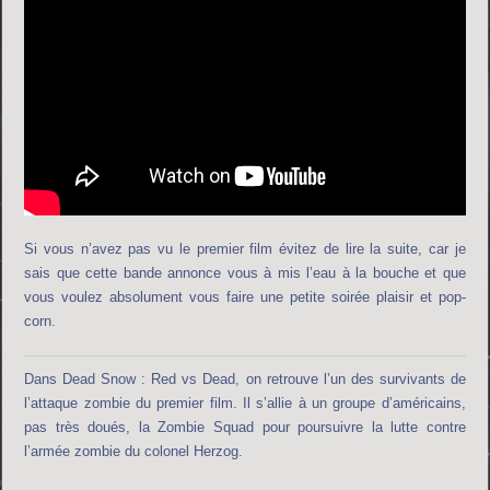
Si vous n’avez pas vu le premier film évitez de lire la suite, car je
sais que cette bande annonce vous à mis l’eau à la bouche et que
vous voulez absolument vous faire une petite soirée plaisir et pop-
corn.
Dans Dead Snow : Red vs Dead, on retrouve l’un des survivants de
l’attaque zombie du premier film. Il s’allie à un groupe d’américains,
pas très doués, la Zombie Squad pour poursuivre la lutte contre
l’armée zombie du colonel Herzog.