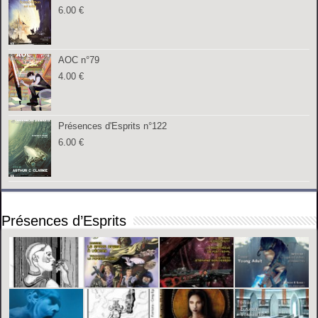
6.00
€
AOC n°79
4.00
€
Présences d'Esprits n°122
6.00
€
Présences d’Esprits