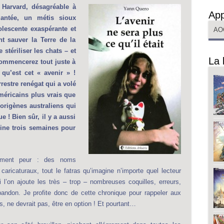
Harvard, désagréable à
App
antée, un métis sioux
lescente exaspérante et
AO
nt sauver la Terre de la
 stériliser les chats – et
La 
commencerez tout juste à
 qu’est cet « avenir » !
rrestre renégat qui a volé
éricains plus vrais que
origènes australiens qui
e ! Bien sûr, il y a aussi
eine trois semaines pour
aiment peur : des noms
 caricaturaux, tout le fatras qu’imagine n’importe quel lecteur
i l’on ajoute les très – trop – nombreuses coquilles, erreurs,
abandon. Je profite donc de cette chronique pour rappeler aux
s, ne devrait pas, être en option ! Et pourtant…