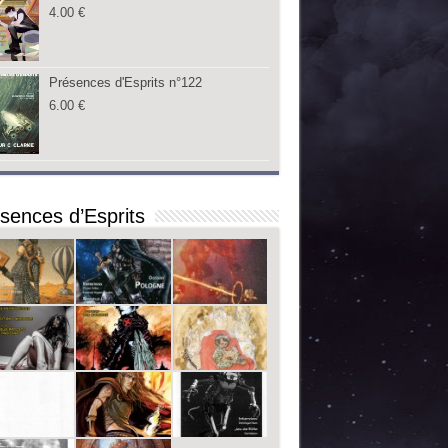
4.00
€
Présences d'Esprits n°122
6.00
€
sences d’Esprits