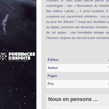
Pourtant, si Yann Quero pêche parfois pa
mythologies – des « Rencontres du troisiè
des Indiens Lakota –, il arrive toutefois 
suspense est savamment entretenu : ces extr
ou pour les détruire ? Jusqu’aux dernières 
au départ, prennent une dimension humaine, q
de cet auteur : une formidable énergie da
l’humour, toujours au second (voire troisième) 
Éditeur
Auteur
Pages
Prix
Nous en pensons ...