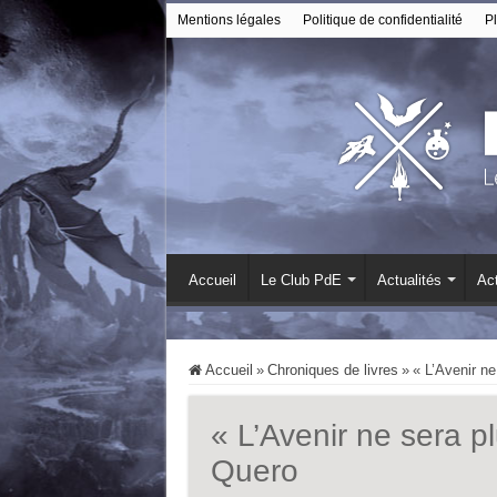
Mentions légales
Politique de confidentialité
Pl
Accueil
Le Club PdE
Actualités
Act
Accueil
»
Chroniques de livres
»
« L’Avenir ne
« L’Avenir ne sera pl
Quero