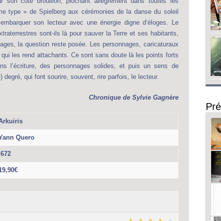
r son côté brouillon, piochant allégrement dans toutes les
me type » de Spielberg aux cérémonies de la danse du soleil
à embarquer son lecteur avec une énergie digne d’éloges. Le
aterrestres sont-ils là pour sauver la Terre et ses habitants,
pages, la question reste posée. Les personnages, caricaturaux
ui les rend attachants. Ce sont sans doute là les points forts
ns l’écriture, des personnages solides, et puis un sens de
degré, qui font sourire, souvent, rire parfois, le lecteur.
Chronique de
Sylvie Gagnère
Pré
Arkuiris
Yann Quero
672
19,90€