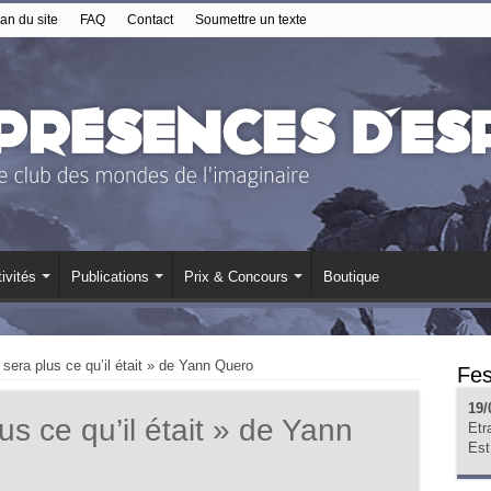
an du site
FAQ
Contact
Soumettre un texte
ivités
Publications
Prix & Concours
Boutique
 sera plus ce qu’il était » de Yann Quero
Fes
19/
us ce qu’il était » de Yann
Etr
Est