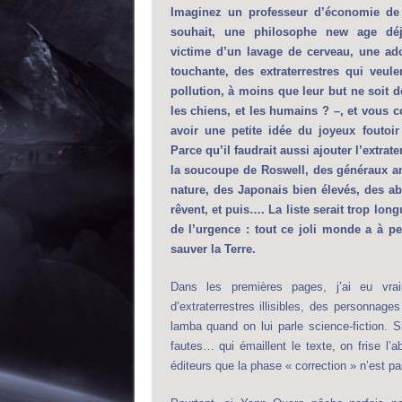
Imaginez un professeur d’économie de 
souhait, une philosophe new age déj
victime d’un lavage de cerveau, une ado
touchante, des extraterrestres qui veule
pollution, à moins que leur but ne soit de
les chiens, et les humains ? –, et vous 
avoir une petite idée du joyeux foutoir
Parce qu’il faudrait aussi ajouter l’extrate
la soucoupe de Roswell, des généraux am
nature, des Japonais bien élevés, des ab
rêvent, et puis…. La liste serait trop longu
de l’urgence : tout ce joli monde a à p
sauver la Terre.
Dans les premières pages, j’ai eu vr
d’extraterrestres illisibles, des personnages
lamba quand on lui parle science-fiction. S
fautes… qui émaillent le texte, on frise l’
éditeurs que la phase « correction » n’est pa