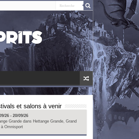
tivals et salons à venir
09/26 - 20/09/26
ange Grande
dans
Hettange Grande, Grand
à
Omnisport