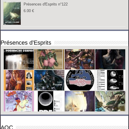
Présences d'Esprits n°122
6.00
€
Présences d’Esprits
AOC