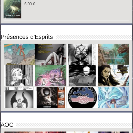
6.00
€
Présences d’Esprits
AOC