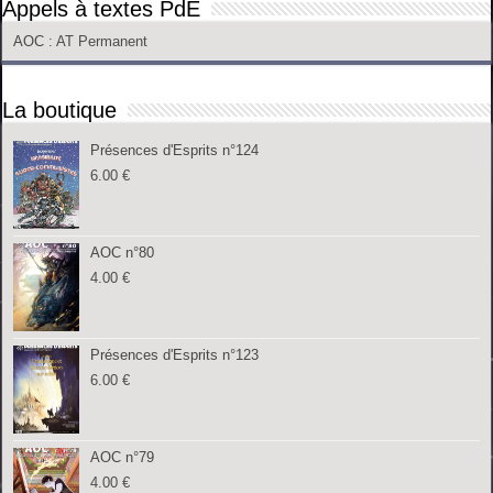
Appels à textes PdE
AOC
: AT Permanent
La boutique
Présences d'Esprits n°124
6.00
€
AOC n°80
4.00
€
Présences d'Esprits n°123
6.00
€
AOC n°79
4.00
€