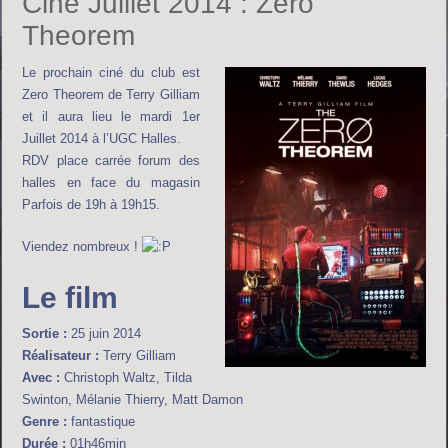
Ciné Juillet 2014 : Zero
Theorem
Le prochain ciné du club est
Zero Theorem de Terry Gilliam
et il aura lieu le mardi 1er
Juillet 2014 à l’UGC Halles.
RDV place carrée forum des
halles en face du magasin
Parfois de 19h à 19h15.
Viendez nombreux !
Le film
Sortie :
25 juin 2014
Réalisateur :
Terry Gilliam
Avec :
Christoph Waltz, Tilda
Swinton, Mélanie Thierry, Matt Damon
Genre :
fantastique
Durée :
01h46min