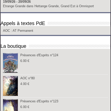
19/09/26 - 20/09/26
Etrange Grande
dans
Hettange Grande, Grand Est
à
Omnisport
Appels à textes PdE
AOC
: AT Permanent
La boutique
Présences d'Esprits n°124
6.00
€
AOC n°80
4.00
€
Présences d'Esprits n°123
6.00
€