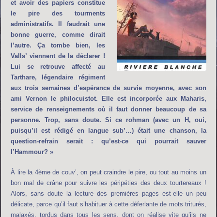
et avoir des papiers constitue
le pire des tourments
administratifs. Il faudrait une
bonne guerre, comme dirait
l’autre. Ça tombe bien, les
Valls’ viennent de la déclarer !
Lui se retrouve affecté au
Tarthare, légendaire régiment
aux trois semaines d’espérance de survie moyenne, avec son
ami Vernon le philocuistot. Elle est incorporée aux Maharis,
service de renseignements où il faut donner beaucoup de sa
personne. Trop, sans doute. Si ce rohman (avec un H, oui,
puisqu’il est rédigé en langue sub’…) était une chanson, la
question-refrain serait : qu’est-ce qui pourrait sauver
l’Hammour? »
À lire la 4ème de couv’, on peut craindre le pire, ou tout au moins un
bon mal de crâne pour suivre les péripéties des deux tourtereaux !
Alors, sans doute la lecture des premières pages est-elle un peu
délicate, parce qu’il faut s’habituer à cette déferlante de mots triturés,
malaxés, tordus dans tous les sens, dont on réalise vite qu’ils ne