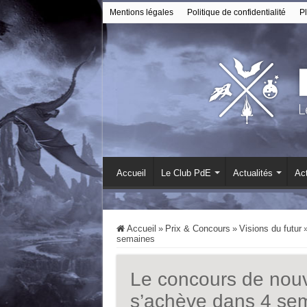
Mentions légales
Politique de confidentialité
Pl
Accueil
Le Club PdE
Actualités
Act
Accueil
»
Prix & Concours
»
Visions du futur
semaines
Le concours de nouv
s’achève dans 4 se