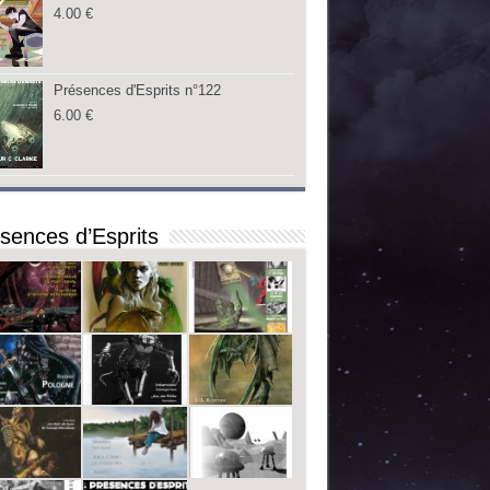
4.00
€
Présences d'Esprits n°122
6.00
€
sences d’Esprits