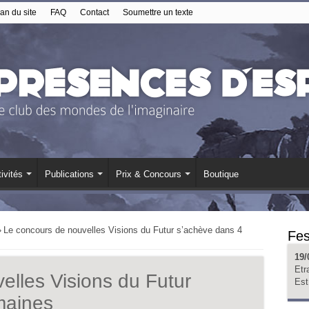
an du site
FAQ
Contact
Soumettre un texte
ivités
Publications
Prix & Concours
Boutique
»
Le concours de nouvelles Visions du Futur s’achève dans 4
Fes
19/
Etr
elles Visions du Futur
Est
maines