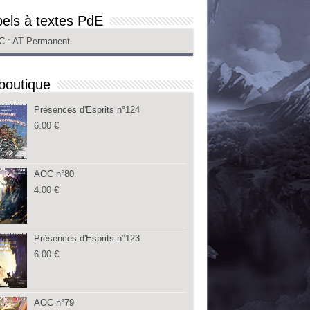
els à textes PdE
C
: AT Permanent
boutique
Présences d'Esprits n°124
6.00
€
AOC n°80
4.00
€
Présences d'Esprits n°123
6.00
€
AOC n°79