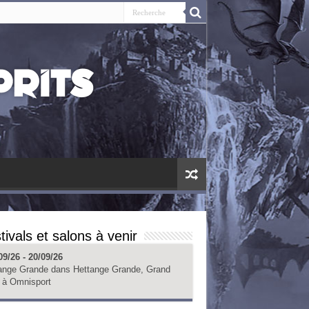
tivals et salons à venir
09/26 - 20/09/26
ange Grande
dans
Hettange Grande, Grand
à
Omnisport