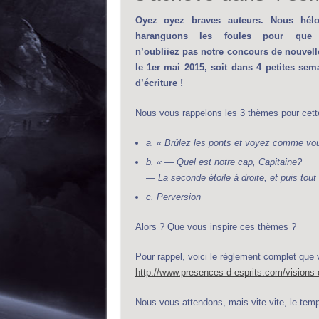
Oyez oyez braves auteurs. Nous hélo
haranguons les foules pour que
n’oubliiez pas notre concours de nouvell
le 1er mai 2015, soit dans 4 petites sem
d’écriture !
Nous vous rappelons les 3 thèmes pour cett
a. « Brûlez les ponts et voyez comme vou
b. « — Quel est notre cap, Capitaine?
— La seconde étoile à droite, et puis tout 
c. Perversion
Alors ? Que vous inspire ces thèmes ?
Pour rappel, voici le règlement complet que v
http://www.presences-d-esprits.com/visions-d
Nous vous attendons, mais vite vite, le temps