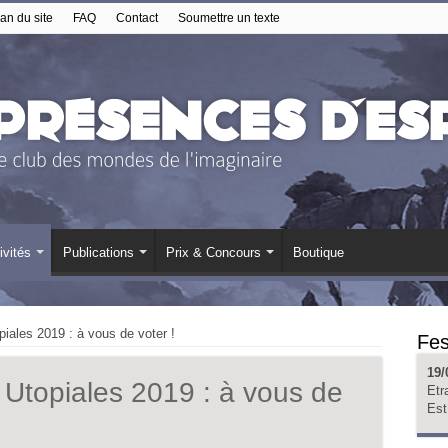
an du site
FAQ
Contact
Soumettre un texte
ivités
Publications
Prix & Concours
Boutique
piales 2019 : à vous de voter !
Fes
19/
 Utopiales 2019 : à vous de
Etr
Est