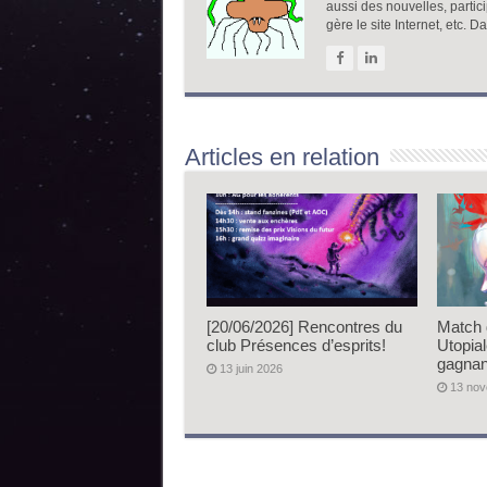
aussi des nouvelles, partic
gère le site Internet, etc. 
Articles en relation
[20/06/2026] Rencontres du
Match 
club Présences d’esprits!
Utopia
gagnan
13 juin 2026
13 no