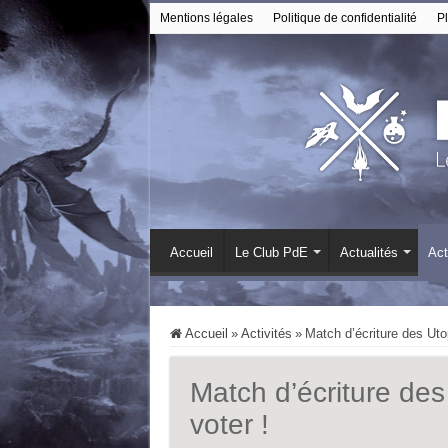
Mentions légales
Politique de confidentialité
Pl
Accueil
Le Club PdE
Actualités
Act
Accueil
»
Activités
»
Match d’écriture des Uto
Match d’écriture des
voter !