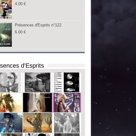
4.00
€
Présences d'Esprits n°122
6.00
€
sences d’Esprits