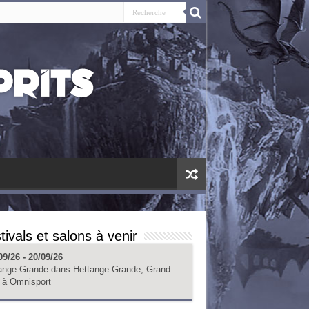
tivals et salons à venir
09/26 - 20/09/26
ange Grande
dans
Hettange Grande, Grand
à
Omnisport