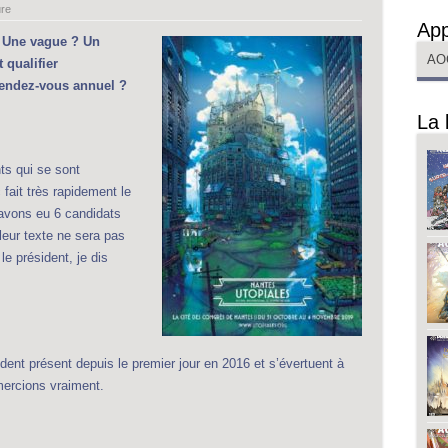
ure
App
? Une vague ? Un
AO
 qualifier
rendez-vous annuel ?
La 
ts qui se sont
 fait très rapidement le
 avons eu 6 candidats
 leur texte ne sera pas
le président, je dis
dent présent depuis le premier jour en 2016 et s’évertuent à
emercions vraiment.