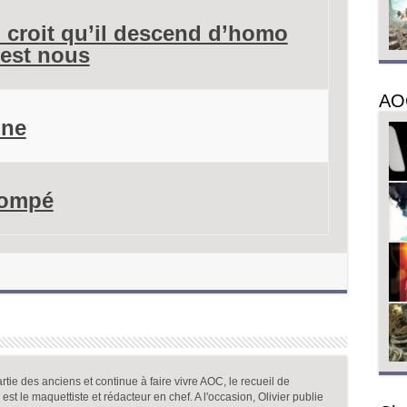
il croit qu’il descend d’homo
’est nous
AO
nne
rompé
partie des anciens et continue à faire vivre AOC, le recueil de
l est le maquettiste et rédacteur en chef. A l'occasion, Olivier publie