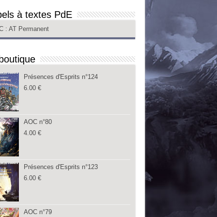
els à textes PdE
C
: AT Permanent
boutique
Présences d'Esprits n°124
6.00
€
AOC n°80
4.00
€
Présences d'Esprits n°123
6.00
€
AOC n°79