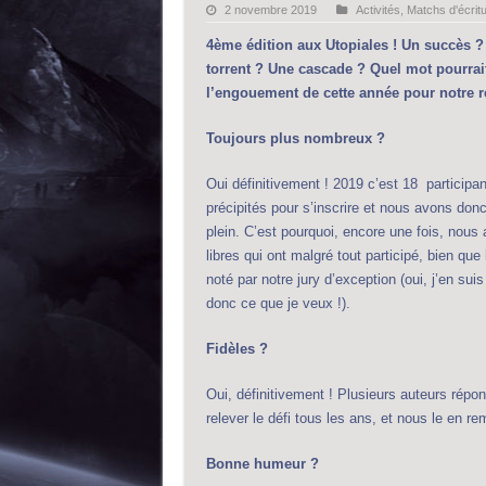
2 novembre 2019
Activités
,
Matchs d'écrit
4ème édition aux Utopiales ! Un succès 
torrent ? Une cascade ? Quel mot pourrait
l’engouement de cette année pour notre 
Toujours plus nombreux ?
Oui définitivement ! 2019 c’est 18 participan
précipités pour s’inscrire et nous avons donc
plein. C’est pourquoi, encore une fois, nous
libres qui ont malgré tout participé, bien que
noté par notre jury d’exception (oui, j’en suis 
donc ce que je veux !).
Fidèles ?
Oui, définitivement ! Plusieurs auteurs répon
relever le défi tous les ans, et nous le en r
Bonne humeur ?