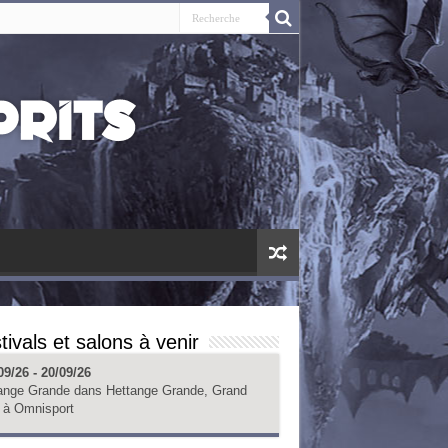
tivals et salons à venir
09/26 - 20/09/26
ange Grande
dans
Hettange Grande, Grand
à
Omnisport