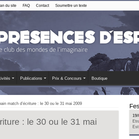
an du site
FAQ
Contact
Soumettre un texte
ivités
Publications
Prix & Concours
Boutique
ain match d’écriture : le 30 ou le 31 mai 2009
Fes
19/
iture : le 30 ou le 31 mai
Etr
Est