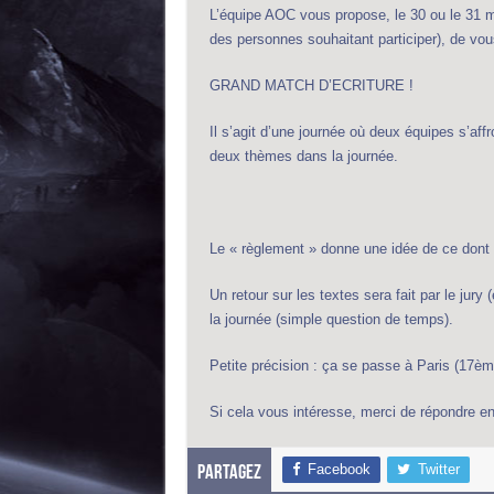
L’équipe AOC vous propose, le 30 ou le 31 mai
des personnes souhaitant participer), de vou
GRAND MATCH D’ECRITURE !
Il s’agit d’une journée où deux équipes s’aff
deux thèmes dans la journée.
Le « règlement » donne une idée de ce dont il
Un retour sur les textes sera fait par le jury
la journée (simple question de temps).
Petite précision : ça se passe à Paris (17èm
Si cela vous intéresse, merci de répondre e
Facebook
Twitter
Partagez