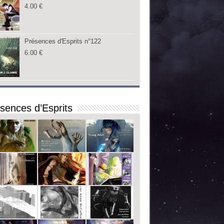
4.00
€
Présences d'Esprits n°122
6.00
€
sences d’Esprits