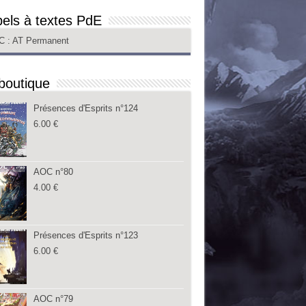
els à textes PdE
C
: AT Permanent
boutique
Présences d'Esprits n°124
6.00
€
AOC n°80
4.00
€
Présences d'Esprits n°123
6.00
€
AOC n°79