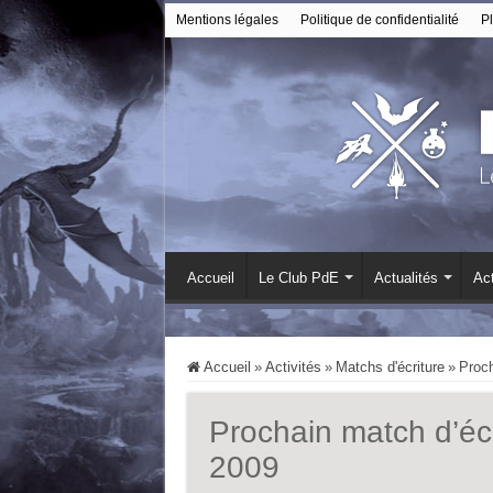
Mentions légales
Politique de confidentialité
Pl
Accueil
Le Club PdE
Actualités
Act
Accueil
»
Activités
»
Matchs d'écriture
»
Proch
Prochain match d’écr
2009