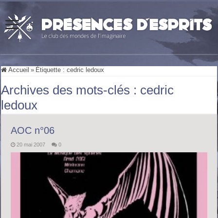
Accueil
»
Étiquette :
cedric ledoux
Archives des mots-clés :
cedric
ledoux
AOC n°06
20 mai 2007
0