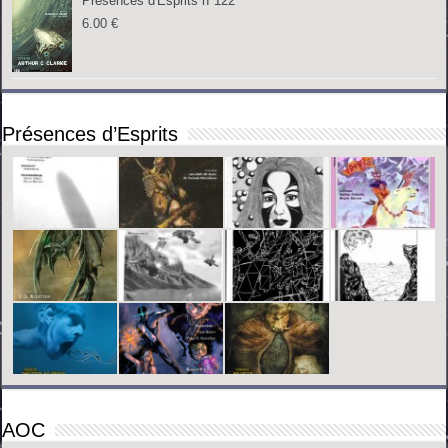
Présences d'Esprits n°122
6.00
€
Présences d’Esprits
AOC