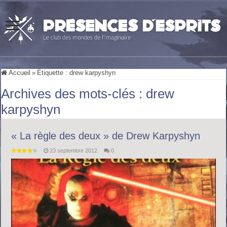
Accueil
»
Étiquette :
drew karpyshyn
Archives des mots-clés :
drew
karpyshyn
« La règle des deux » de Drew Karpyshyn
23 septembre 2012
0