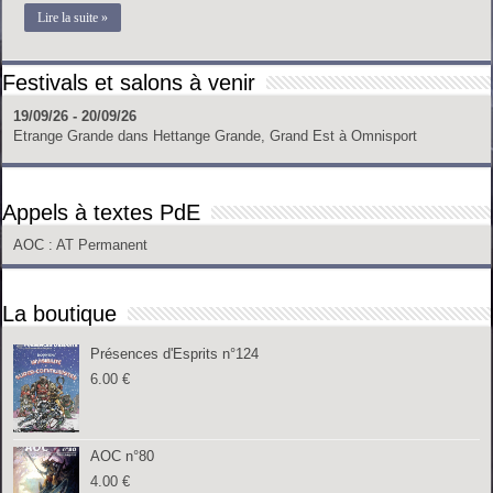
Lire la suite »
Festivals et salons à venir
19/09/26 - 20/09/26
Etrange Grande
dans
Hettange Grande, Grand Est
à
Omnisport
Appels à textes PdE
AOC
: AT Permanent
La boutique
Présences d'Esprits n°124
6.00
€
AOC n°80
4.00
€