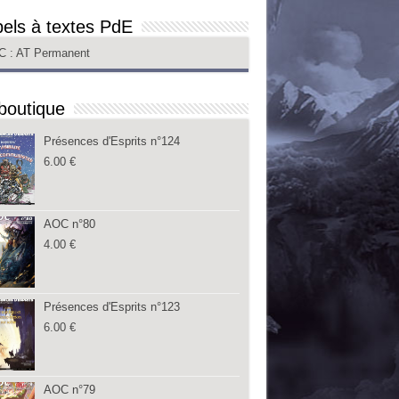
els à textes PdE
C
: AT Permanent
boutique
Présences d'Esprits n°124
6.00
€
AOC n°80
4.00
€
Présences d'Esprits n°123
6.00
€
AOC n°79