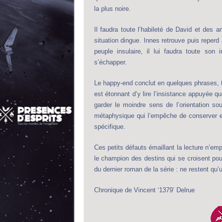
la plus noire.
Il faudra toute l’habileté de David et des am
situation dingue. Innes retrouve puis reperd
peuple insulaire, il lui faudra toute son 
s’échapper.
Le happy-end conclut en quelques phrases, te
est étonnant d’y lire l’insistance appuyée q
garder le moindre sens de l’orientation so
métaphysique qui l’empêche de conserver e
spécifique.
Ces petits défauts émaillant la lecture n’em
le champion des destins qui se croisent pour 
du dernier roman de la série : ne restent qu’
Chronique de Vincent ‘1379’ Delrue