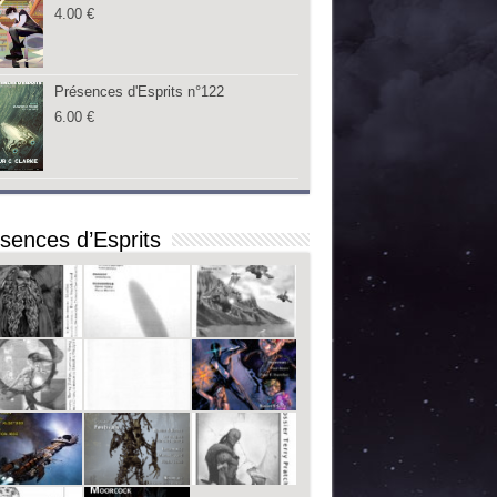
4.00
€
Présences d'Esprits n°122
6.00
€
sences d’Esprits