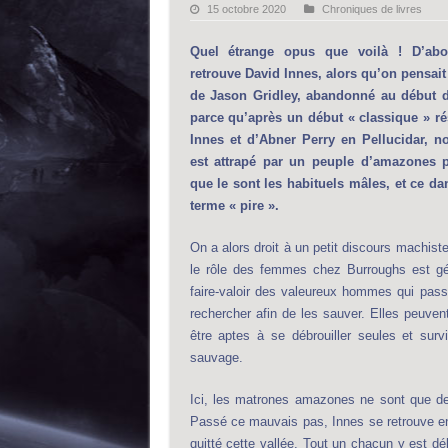
15 octobre 2020
Chroniques de livres
Quel étrange opus que voilà ! D’ab
retrouve David Innes, alors qu’on pensait
de Jason Gridley, abandonné au début d
parce qu’après un début « classique » ré
Innes et d’Abner Perry en Pellucidar, no
est attrapé par un peuple d’amazones p
que le sont les habituels mâles, et ce da
terme « pire ».
On a alors droit à un petit discours machiste
le rôle des femmes chez Burroughs est gé
faire-valoir des valeureux hommes qui pass
rechercher afin de les sauver. Elles peuven
être aptes à se débrouiller seules et sur
sauvage.
Ici, les matrones amazones ne sont que des
Passé ce mauvais pas, Innes se retrouve en
quitté cette vallée. Tout un chacun y est dél