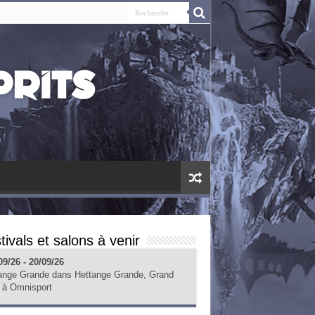
tivals et salons à venir
09/26 - 20/09/26
ange Grande
dans
Hettange Grande, Grand
à
Omnisport