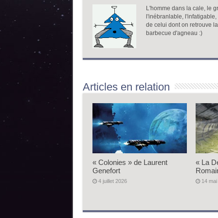
L'homme dans la cale, le gr
l'inébranlable, l'infatigable
de celui dont on retrouve l
barbecue d'agneau :)
Articles en relation
« Colonies » de Laurent
« La D
Genefort
Romai
4 juillet 2026
14 mai