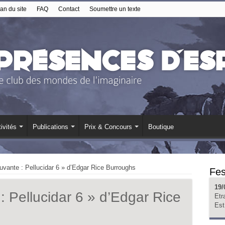
an du site
FAQ
Contact
Soumettre un texte
ivités
Publications
Prix & Concours
Boutique
uvante : Pellucidar 6 » d’Edgar Rice Burroughs
Fes
19/
: Pellucidar 6 » d’Edgar Rice
Etr
Est