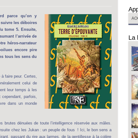
App
ord parce qu’on y
AO
 suivre les déboires
u tome 5. Ensuite,
sumant l’arrivée de
La 
tre héros-narrateur
oilues encore pire
ns tous les sens du
 à faire peur. Certes,
néralement celui de
ent leur temps à les
t cependant, parfois,
vivre dans un monde
 brutes dénuées de toute l’intelligence réservée aux mâles.
suite chez les Jukan : un peuple de fous ! Ici, le bon sens a
irant, passant du rire aux larmes, de la gentillesse à la colère