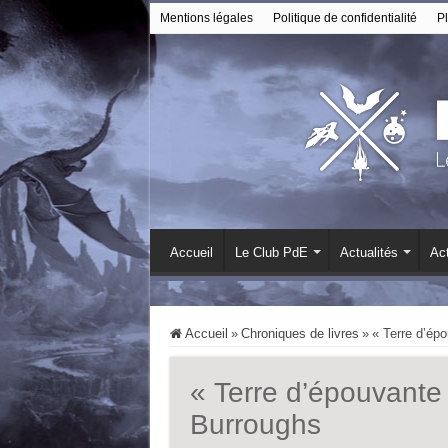
Mentions légales
Politique de confidentialité
Pl
Accueil
Le Club PdE
Actualités
Act
Accueil
»
Chroniques de livres
»
« Terre d’épo
« Terre d’épouvante 
Burroughs