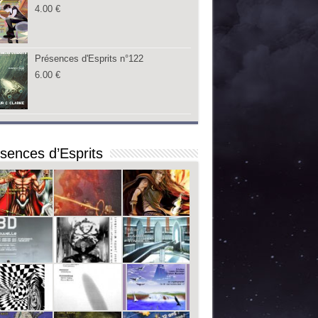
4.00
€
Présences d'Esprits n°122
6.00
€
sences d’Esprits