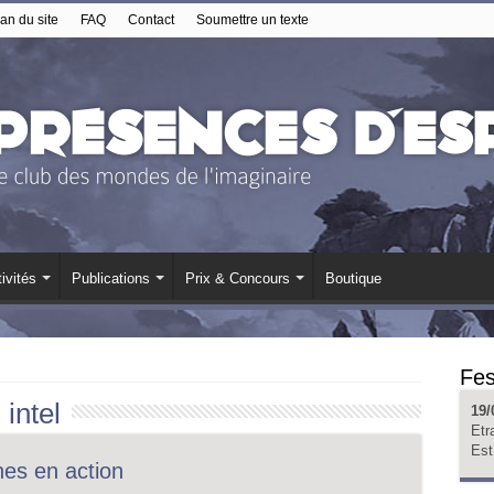
an du site
FAQ
Contact
Soumettre un texte
ivités
Publications
Prix & Concours
Boutique
Fes
:
intel
19/
Etr
Est
nes en action