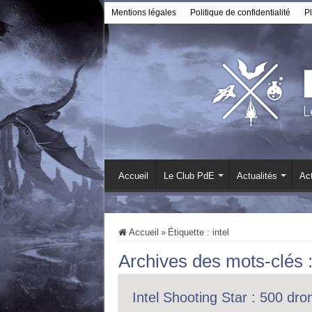
Mentions légales
Politique de confidentialité
Pl
Accueil
Le Club PdE
Actualités
Act
Accueil
»
Étiquette :
intel
Archives des mots-clés 
Intel Shooting Star : 500 dro