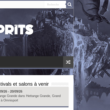
tivals et salons à venir
09/26 - 20/09/26
ange Grande
dans
Hettange Grande, Grand
à
Omnisport