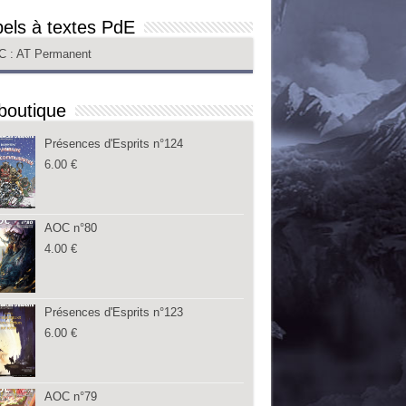
els à textes PdE
C
: AT Permanent
boutique
Présences d'Esprits n°124
6.00
€
AOC n°80
4.00
€
Présences d'Esprits n°123
6.00
€
AOC n°79