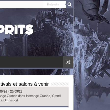
tivals et salons à venir
09/26 - 20/09/26
ange Grande
dans
Hettange Grande, Grand
à
Omnisport