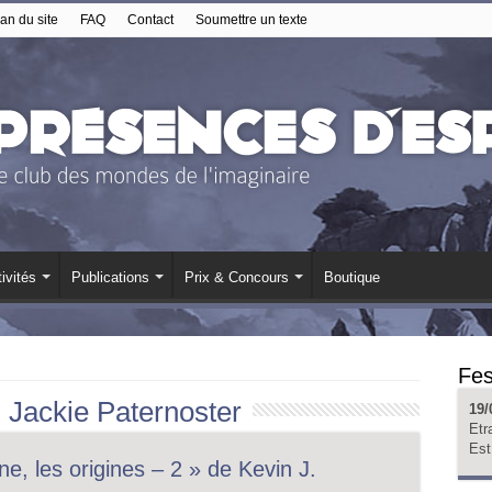
an du site
FAQ
Contact
Soumettre un texte
ivités
Publications
Prix & Concours
Boutique
Fes
:
Jackie Paternoster
19/
Etr
Est
, les origines – 2 » de Kevin J.