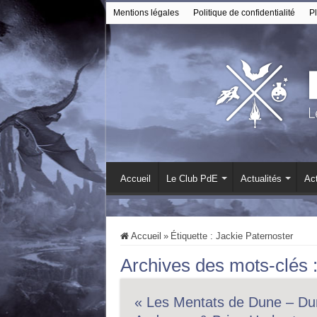
Mentions légales
Politique de confidentialité
Pl
Accueil
Le Club PdE
Actualités
Act
Accueil
»
Étiquette :
Jackie Paternoster
Archives des mots-clés 
« Les Mentats de Dune – Dune