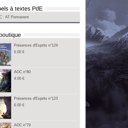
els à textes PdE
C
: AT Permanent
boutique
Présences d'Esprits n°124
6.00
€
AOC n°80
4.00
€
Présences d'Esprits n°123
6.00
€
AOC n°79