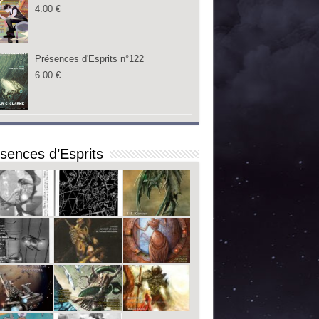
4.00
€
Présences d'Esprits n°122
6.00
€
sences d’Esprits