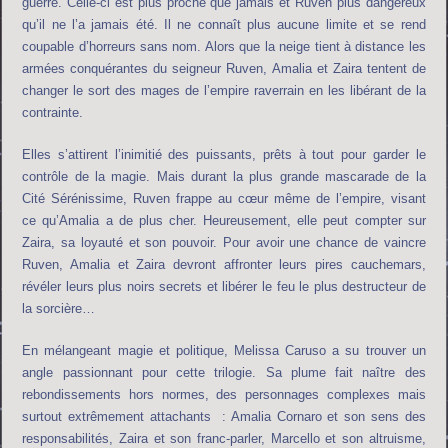
guerre. Celle-ci est plus proche que jamais et Ruven plus dangereux
qu’il ne l’a jamais été. Il ne connaît plus aucune limite et se rend
coupable d’horreurs sans nom. Alors que la neige tient à distance les
armées conquérantes du seigneur Ruven, Amalia et Zaira tentent de
changer le sort des mages de l’empire raverrain en les libérant de la
contrainte.
Elles s’attirent l’inimitié des puissants, prêts à tout pour garder le
contrôle de la magie. Mais durant la plus grande mascarade de la
Cité Sérénissime, Ruven frappe au cœur même de l’empire, visant
ce qu’Amalia a de plus cher. Heureusement, elle peut compter sur
Zaira, sa loyauté et son pouvoir. Pour avoir une chance de vaincre
Ruven, Amalia et Zaira devront affronter leurs pires cauchemars,
révéler leurs plus noirs secrets et libérer le feu le plus destructeur de
la sorcière…
En mélangeant magie et politique, Melissa Caruso a su trouver un
angle passionnant pour cette trilogie. Sa plume fait naître des
rebondissements hors normes, des personnages complexes mais
surtout extrêmement attachants : Amalia Cornaro et son sens des
responsabilités, Zaira et son franc-parler, Marcello et son altruisme,