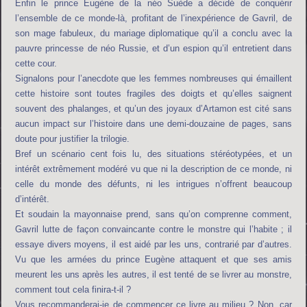
Enfin le prince Eugène de la néo Suède a décidé de conquérir
l’ensemble de ce monde-là, profitant de l’inexpérience de Gavril, de
son mage fabuleux, du mariage diplomatique qu’il a conclu avec la
pauvre princesse de néo Russie, et d’un espion qu’il entretient dans
cette cour.
Signalons pour l’anecdote que les femmes nombreuses qui émaillent
cette histoire sont toutes fragiles des doigts et qu’elles saignent
souvent des phalanges, et qu’un des joyaux d’Artamon est cité sans
aucun impact sur l’histoire dans une demi-douzaine de pages, sans
doute pour justifier la trilogie.
Bref un scénario cent fois lu, des situations stéréotypées, et un
intérêt extrêmement modéré vu que ni la description de ce monde, ni
celle du monde des défunts, ni les intrigues n’offrent beaucoup
d’intérêt.
Et soudain la mayonnaise prend, sans qu’on comprenne comment,
Gavril lutte de façon convaincante contre le monstre qui l’habite ; il
essaye divers moyens, il est aidé par les uns, contrarié par d’autres.
Vu que les armées du prince Eugène attaquent et que ses amis
meurent les uns après les autres, il est tenté de se livrer au monstre,
comment tout cela finira-t-il ?
Vous recommanderai-je de commencer ce livre au milieu ? Non, car