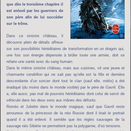
que dès le troisième chapitre il
est enlevé par les guerriers de
son père afin de lui succéder
sur le trône.
Dans ce sinistre château, il
découvre plein de détails affreux
sur ses possibilités héréditaires de transformation en un dragon qui,
une fois son énergie dépensée à brûler toute une armée, doit se
refaire une santé avec du sang humain.
Dans le même sinistre château, mais aux cuisines, vit une jeune et
charmante cendrillon qui ne sait pas qu’elle est la fille et dernière
descendante d’un sorcier dont tout le clan (sauf elle, métis) a été
éradiqué (du moins dans le monde visible) par le père de Gavril. Elle
a, elle aussi, pas mal de pouvoirs héréditaires dont celui de servir de
véhicule dans les deux sens aux mânes des défunts.
Roméo et Juliette dans le monde magique, sauf que Gavril reste
amoureux de la princesse de la néo Russie dont il tirait le portrait
quand il a été enlevé. Il semble que les règles sauvages de la
sauvage néo Sibérie ne permettent pas la polygamie, d’où tensions.