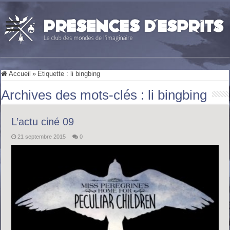
Accueil
»
Étiquette :
li bingbing
Archives des mots-clés :
li bingbing
L’actu ciné 09
21 septembre 2015
0