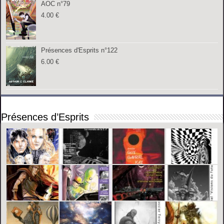
AOC n°79
4.00
€
Présences d'Esprits n°122
6.00
€
Présences d’Esprits