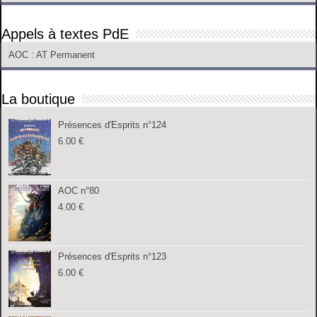
Appels à textes PdE
AOC
: AT Permanent
La boutique
Présences d'Esprits n°124
6.00
€
AOC n°80
4.00
€
Présences d'Esprits n°123
6.00
€