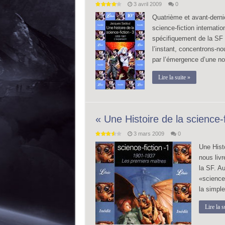
3 avril 2009
0
Quatrième et avant-dernie
science-fiction internati
spécifiquement de la SF 
l’instant, concentrons-n
par l’émergence d’une no
Lire la suite »
« Une Histoire de la science-
3 mars 2009
0
Une Histo
nous livr
la SF. Au
«science-
la simple
Lire la s