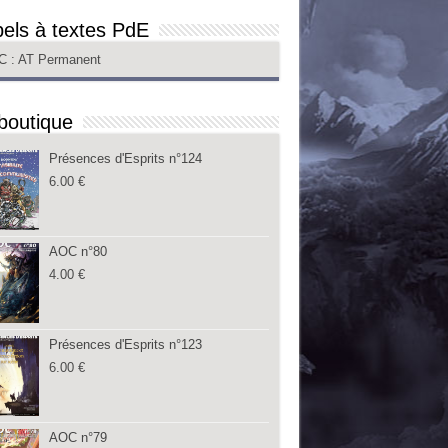
els à textes PdE
C
: AT Permanent
boutique
Présences d'Esprits n°124
6.00
€
AOC n°80
4.00
€
Présences d'Esprits n°123
6.00
€
AOC n°79