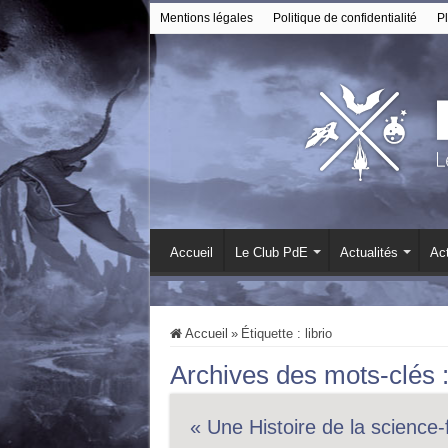
Mentions légales
Politique de confidentialité
Pl
Accueil
Le Club PdE
Actualités
Act
Accueil
»
Étiquette :
librio
Archives des mots-clés 
« Une Histoire de la science