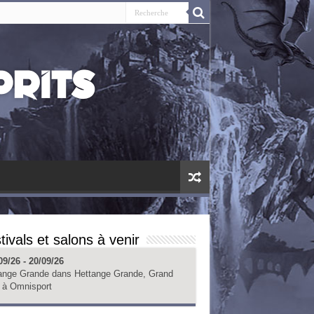
tivals et salons à venir
09/26 - 20/09/26
ange Grande
dans
Hettange Grande, Grand
à
Omnisport