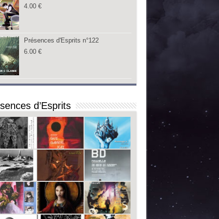
4.00
€
Présences d'Esprits n°122
6.00
€
sences d’Esprits