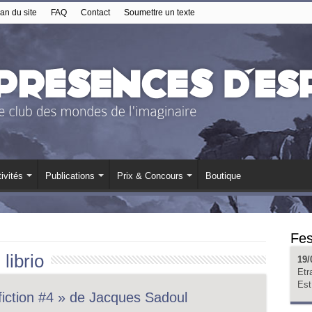
an du site
FAQ
Contact
Soumettre un texte
ivités
Publications
Prix & Concours
Boutique
Fes
:
librio
19/
Etr
Est
-fiction #4 » de Jacques Sadoul