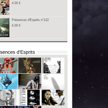
4.00
€
Présences d'Esprits n°122
6.00
€
sences d’Esprits