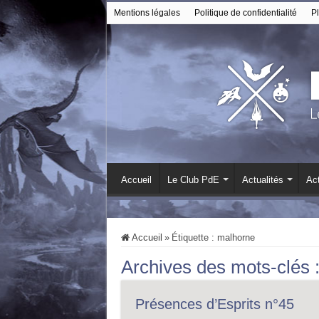
Mentions légales
Politique de confidentialité
Pl
Accueil
Le Club PdE
Actualités
Act
Accueil
»
Étiquette :
malhorne
Archives des mots-clés 
Présences d’Esprits n°45