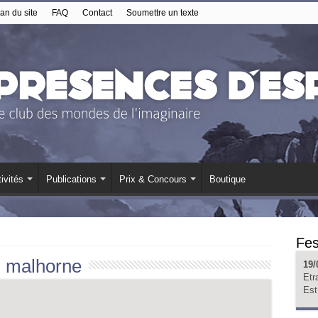
an du site
FAQ
Contact
Soumettre un texte
ivités
Publications
Prix & Concours
Boutique
Fes
:
malhorne
19/
Etr
Est