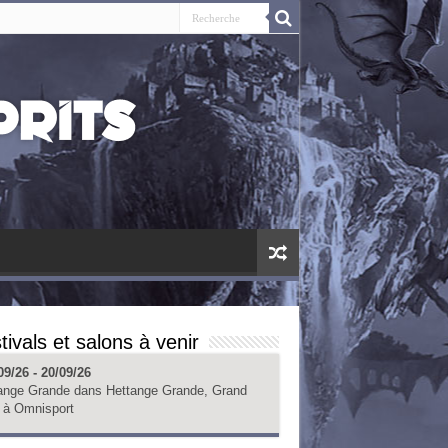
tivals et salons à venir
09/26 - 20/09/26
ange Grande
dans
Hettange Grande, Grand
à
Omnisport