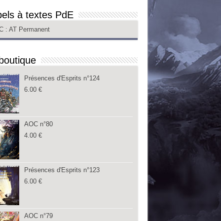
els à textes PdE
C
: AT Permanent
boutique
Présences d'Esprits n°124
6.00
€
AOC n°80
4.00
€
Présences d'Esprits n°123
6.00
€
AOC n°79