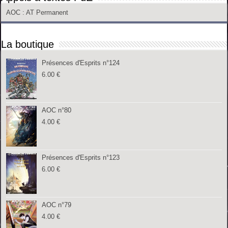
AOC
: AT Permanent
La boutique
Présences d'Esprits n°124
6.00
€
AOC n°80
4.00
€
Présences d'Esprits n°123
6.00
€
AOC n°79
4.00
€