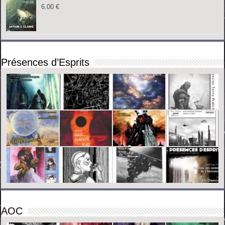
6.00
€
Présences d’Esprits
AOC