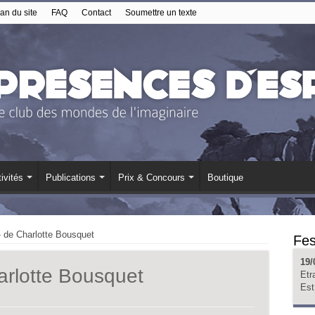
an du site
FAQ
Contact
Soumettre un texte
ivités
Publications
Prix & Concours
Boutique
 de Charlotte Bousquet
Fes
19/
rlotte Bousquet
Etr
Est