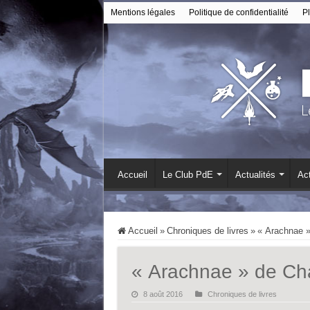
Mentions légales
Politique de confidentialité
Pl
Accueil
Le Club PdE
Actualités
Act
Accueil
»
Chroniques de livres
»
« Arachnae »
« Arachnae » de Cha
8 août 2016
Chroniques de livres