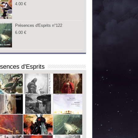
4.00
€
Présences d'Esprits n°122
6.00
€
sences d’Esprits