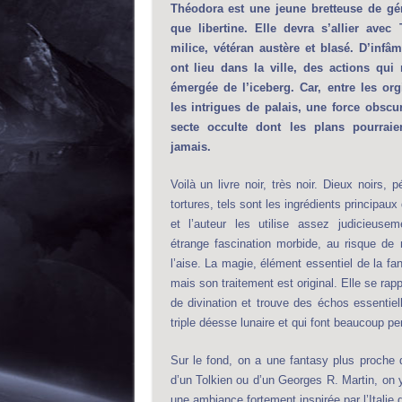
Théodora est une jeune bretteuse de gén
que libertine. Elle devra s’allier avec
milice, vétéran austère et blasé. D’inf
ont lieu dans la ville, des actions qui
émergée de l’iceberg. Car, entre les or
les intrigues de palais, une force obscu
secte occulte dont les plans pourraie
jamais.
Voilà un livre noir, très noir. Dieux noirs, 
tortures, tels sont les ingrédients principaux 
et l’auteur les utilise assez judicieuse
étrange fascination morbide, au risque de 
l’aise. La magie, élément essentiel de la fan
mais son traitement est original. Elle se rap
de divination et trouve des échos essentie
triple déesse lunaire et qui font beaucoup 
Sur le fond, on a une fantasy plus proche
d’un Tolkien ou d’un Georges R. Martin, on
une ambiance fortement inspirée par l’Ital