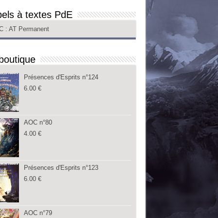
els à textes PdE
C
: AT Permanent
boutique
Présences d'Esprits n°124
6.00
€
AOC n°80
4.00
€
Présences d'Esprits n°123
6.00
€
AOC n°79