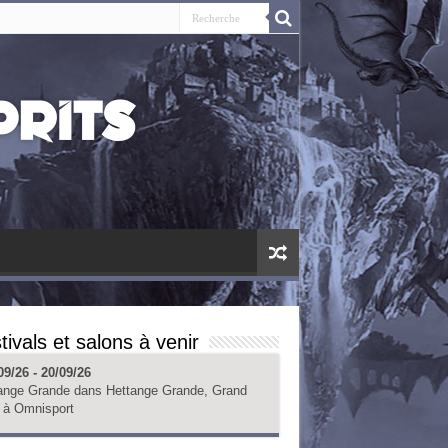
tivals et salons à venir
09/26 - 20/09/26
ange Grande
dans
Hettange Grande, Grand
à
Omnisport