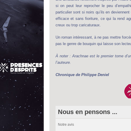
si on peut leur reprocher le peu d’empath
particulier sont si noirs qu’ils en deviennen
efficace et sans fioriture, ce qui la rend a
creux ou trop caricaturaux.
Un roman intéressant, à ne pas mettre forcé
pas le genre de bouquin qui laisse son lecteur
À noter : Arachnae est le premier tome d’un
l’auteure.
Chronique de Philippe Deniel
Nous en pensons ...
Notre avis