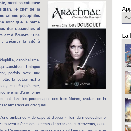
ie, aussi talentueuse
App
 Tigran, le chef de la
âmes crimes pédophiles
AO
 ne sont que la partie
gies des débauchés et
La 
re est à l’œuvre : une
nt anéantir la cité à
pédophilie, cannibalisme,
qui constituent l’intrigue
ment, parfois avec une
mettre le lecteur mal à
tasy, est très présente,
proche ainsi d’une forme
llement dans les personnages des trois Moires, avatars de la
penser aux Parques grecques.
 d’une ambiance « de cape et d’épée », loin du médiévalisme
 y trouvera même des accents de polar assez bienvenus, dans
ie de la Renaissance. Les personnages sont bien campés, même