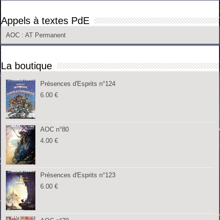
Appels à textes PdE
AOC
: AT Permanent
La boutique
Présences d'Esprits n°124
6.00
€
AOC n°80
4.00
€
Présences d'Esprits n°123
6.00
€