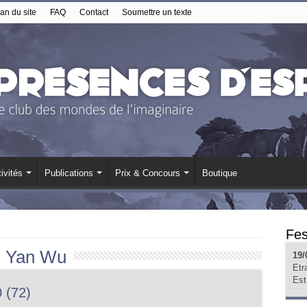
an du site
FAQ
Contact
Soumettre un texte
ivités
Publications
Prix & Concours
Boutique
Fes
:
Yan Wu
19/
Etr
Est
 (72)