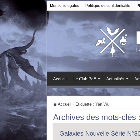
Mentions légales
Politique de confidentialité
Pl
Accueil
Le Club PdE
Actualités
Act
Accueil
»
Étiquette :
Yan Wu
Archives des mots-clés 
Galaxies Nouvelle Série N°30