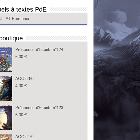
els à textes PdE
C
: AT Permanent
boutique
Présences d'Esprits n°124
6.00
€
AOC n°80
4.00
€
Présences d'Esprits n°123
6.00
€
AOC n°79