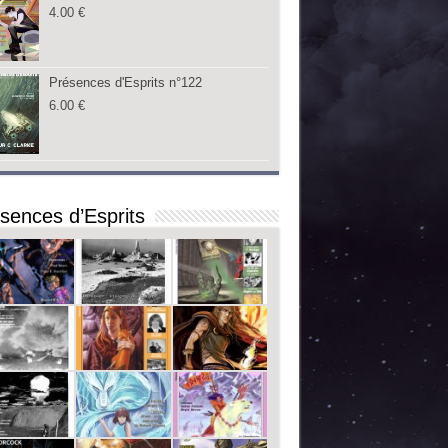
4.00
€
Présences d'Esprits n°122
6.00
€
sences d’Esprits