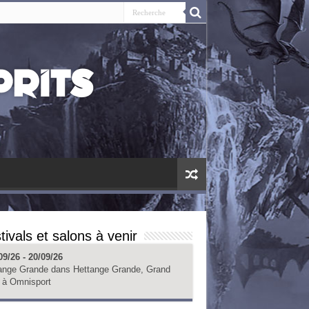
tivals et salons à venir
09/26 - 20/09/26
ange Grande
dans
Hettange Grande, Grand
à
Omnisport