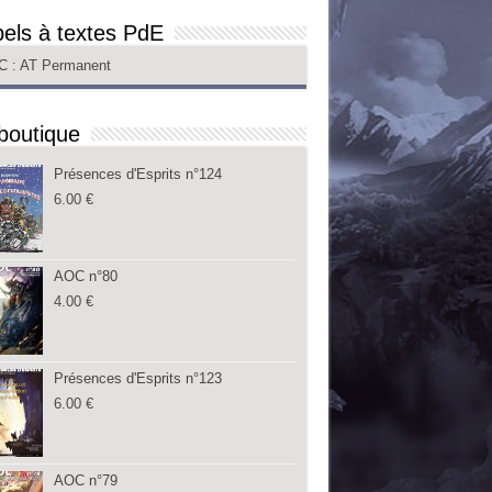
els à textes PdE
C
: AT Permanent
boutique
Présences d'Esprits n°124
6.00
€
AOC n°80
4.00
€
Présences d'Esprits n°123
6.00
€
AOC n°79