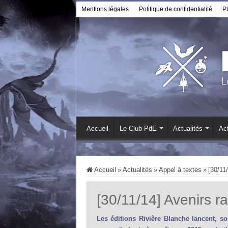
Mentions légales
Politique de confidentialité
Pl
Accueil
Le Club PdE
Actualités
Act
Accueil
»
Actualités
»
Appel à textes
»
[30/11
[30/11/14] Avenirs r
Les éditions Rivière Blanche lancent, so