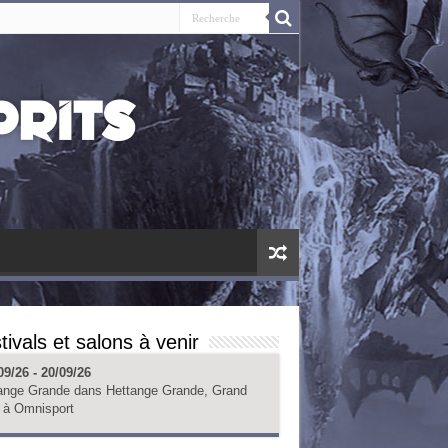
tivals et salons à venir
09/26 - 20/09/26
ange Grande
dans
Hettange Grande, Grand
à
Omnisport