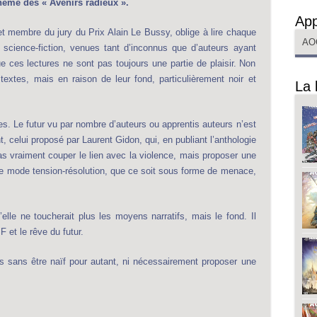
thème des « Avenirs radieux ».
App
et membre du jury du Prix Alain Le Bussy, oblige à lire chaque
AO
science-fiction, venues tant d’inconnus que d’auteurs ayant
ue ces lectures ne sont pas toujours une partie de plaisir. Non
textes, mais en raison de leur fond, particulièrement noir et
La 
es. Le futur vu par nombre d’auteurs ou apprentis auteurs n’est
t, celui proposé par Laurent Gidon, qui, en publiant l’anthologie
as vraiment couper le lien avec la violence, mais proposer une
le mode tension-résolution, que ce soit sous forme de menace,
elle ne toucherait plus les moyens narratifs, mais le fond. Il
SF et le rêve du futur.
is sans être naïf pour autant, ni nécessairement proposer une