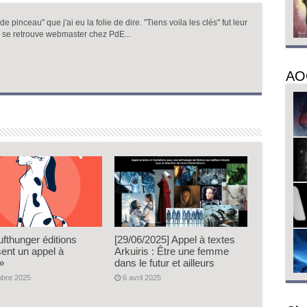
 pinceau" que j'ai eu la folie de dire. "Tiens voila les clés" fut leur
 se retrouve webmaster chez PdE...
AO
ufthunger éditions
[29/06/2025] Appel à textes
sent un appel à
Arkuiris : Être une femme
»
dans le futur et ailleurs
obre 2025
6 avril 2025