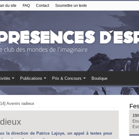
an du site
FAQ
Contact
Soumettre un texte
ivités
Publications
Prix & Concours
Boutique
/14] Avenirs radieux
Fes
19/
adieux
Etr
Est
us la direction de Patrice Lajoye, un appel à textes pour