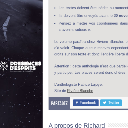
Les textes doivent être inédits au moment 
Ils doivent être envoyés avant le
30 nove
Pensez à mettre vos coordonnées dans 
« avenirs radieux ».
Le volume paraîtra chez Rivière Blanche. Le
d’à-valoir. Chaque auteur recevra cependant
droits sur son texte et donc l’entière liberté 
Attention :
cette anthologie n’est que partiel
y participer. Les places seront donc chères.
L’anthologiste Patrice Lajoye.
Site de
Rivière Blanche
Facebook
Twitter
Partagez
A propos de Richard