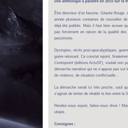
une anthologie à paraître en 2015 sur le 
Être directeur d’un fanzine, Géante Rouge, 
année plusieurs centaines de nouvelles de 
déjà été publiés. Mais il faut bien avouer q
pas forcément en raison de la qualité des 
pessimiste.
Dystopies, récits post-apocalyptiques, guerr
guère reluisant. Ce constat rejoint, finalemen
Contrepoint
(éditions ActuSF), voulait non p
démarche narrative qui ne s’appuie pas sur 
de violence, de situation conflictuelle…
La démarche serait ici très proche, sauf qu’
s’agirait de tenter de rétablir le lien entre la 
Rendez-nous espoir, faites-nous rêver ! Ma
utopie.
Consignes :