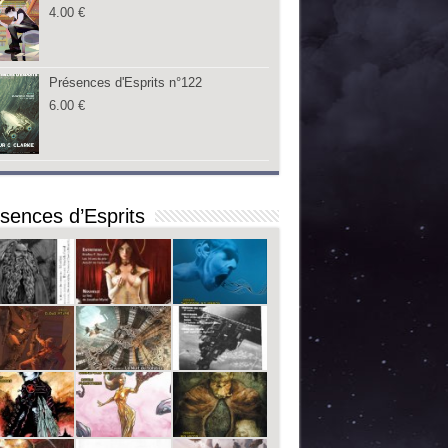
4.00
€
Présences d'Esprits n°122
6.00
€
sences d’Esprits