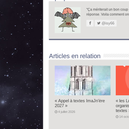
"Ça mériterait un bon coup de
réponse. Voila comment on
@isy66
Articles en relation
« Appel à textes ImaJn’ère
« les L
2027 »
organi
textes 
4 juillet 2026
14 oct