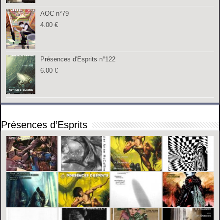
AOC n°79
4.00
€
Présences d'Esprits n°122
6.00
€
Présences d’Esprits