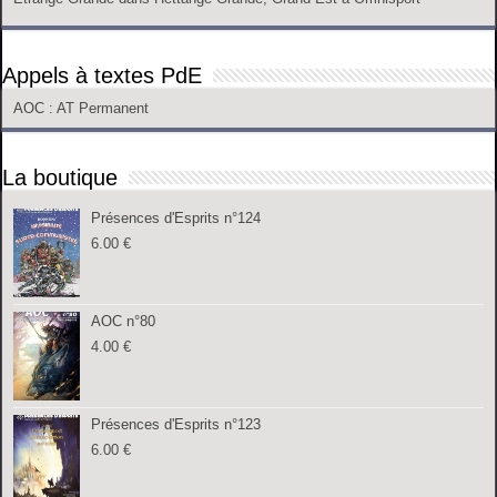
Appels à textes PdE
AOC
: AT Permanent
La boutique
Présences d'Esprits n°124
6.00
€
AOC n°80
4.00
€
Présences d'Esprits n°123
6.00
€