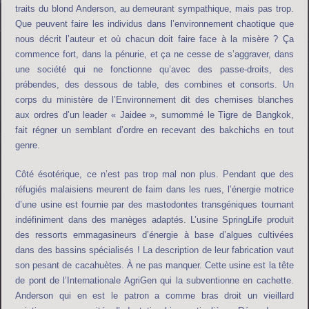
traits du blond Anderson, au demeurant sympathique, mais pas trop.
Que peuvent faire les individus dans l’environnement chaotique que
nous décrit l’auteur et où chacun doit faire face à la misère ? Ça
commence fort, dans la pénurie, et ça ne cesse de s’aggraver, dans
une société qui ne fonctionne qu’avec des passe-droits, des
prébendes, des dessous de table, des combines et consorts. Un
corps du ministère de l’Environnement dit des chemises blanches
aux ordres d’un leader « Jaidee », surnommé le Tigre de Bangkok,
fait régner un semblant d’ordre en recevant des bakchichs en tout
genre.
Côté ésotérique, ce n’est pas trop mal non plus. Pendant que des
réfugiés malaisiens meurent de faim dans les rues, l’énergie motrice
d’une usine est fournie par des mastodontes transgéniques tournant
indéfiniment dans des manèges adaptés. L’usine SpringLife produit
des ressorts emmagasineurs d’énergie à base d’algues cultivées
dans des bassins spécialisés ! La description de leur fabrication vaut
son pesant de cacahuètes. À ne pas manquer. Cette usine est la tête
de pont de l’Internationale AgriGen qui la subventionne en cachette.
Anderson qui en est le patron a comme bras droit un vieillard