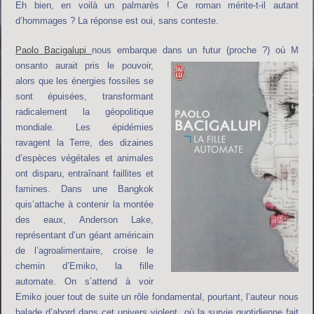
Eh bien, en voilà un palmarès ! Ce roman mérite-t-il autant
d’hommages ? La réponse est oui, sans conteste.
Paolo Bacigalupi
nous embarque dans un futur (proche ?) où M
onsanto aurait pris le pouvoir,
alors que les énergies fossiles se
sont épuisées, transformant
radicalement la géopolitique
mondiale. Les épidémies
ravagent la Terre, des dizaines
d’espèces végétales et animales
ont disparu, entraînant faillites et
famines. Dans une Bangkok
quis’attache à contenir la montée
des eaux, Anderson Lake,
représentant d’un géant américain
de l’agroalimentaire, croise le
chemin d’Emiko, la fille
automate. On s’attend à voir
Emiko jouer tout de suite un rôle fondamental, pourtant, l’auteur nous
balade d’abord dans cet univers violent, où la survie quotidienne fait