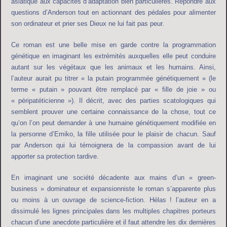
asiatique aux capacités d’adaptation bien particulières. Répondre aux
questions d’Anderson tout en actionnant des pédales pour alimenter
son ordinateur et prier ses Dieux ne lui fait pas peur.
Ce roman est une belle mise en garde contre la programmation
génétique en imaginant les extrémités auxquelles elle peut conduire
autant sur les végétaux que les animaux et les humains. Ainsi,
l’auteur aurait pu titrer « la putain programmée génétiquement » (le
terme « putain » pouvant être remplacé par « fille de joie » ou
« péripatéticienne »). Il décrit, avec des parties scatologiques qui
semblent prouver une certaine connaissance de la chose, tout ce
qu’on l’on peut demander à une humaine génétiquement modifiée en
la personne d’Emiko, la fille utilisée pour le plaisir de chacun. Sauf
par Anderson qui lui témoignera de la compassion avant de lui
apporter sa protection tardive.
En imaginant une société décadente aux mains d’un « green-
business » dominateur et expansionniste le roman s’apparente plus
ou moins à un ouvrage de science-fiction. Hélas ! l’auteur en a
dissimulé les lignes principales dans les multiples chapitres porteurs
chacun d’une anecdote particulière et il faut attendre les dix dernières