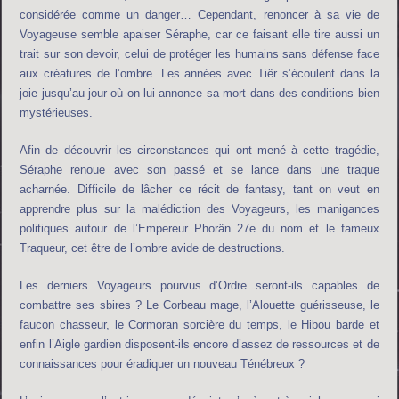
considérée comme un danger… Cependant, renoncer à sa vie de
Voyageuse semble apaiser Séraphe, car ce faisant elle tire aussi un
trait sur son devoir, celui de protéger les humains sans défense face
aux créatures de l’ombre. Les années avec Tiër s’écoulent dans la
joie jusqu’au jour où on lui annonce sa mort dans des conditions bien
mystérieuses.
Afin de découvrir les circonstances qui ont mené à cette tragédie,
Séraphe renoue avec son passé et se lance dans une traque
acharnée. Difficile de lâcher ce récit de fantasy, tant on veut en
apprendre plus sur la malédiction des Voyageurs, les manigances
politiques autour de l’Empereur Phorän 27e du nom et le fameux
Traqueur, cet être de l’ombre avide de destructions.
Les derniers Voyageurs pourvus d’Ordre seront-ils capables de
combattre ses sbires ? Le Corbeau mage, l’Alouette guérisseuse, le
faucon chasseur, le Cormoran sorcière du temps, le Hibou barde et
enfin l’Aigle gardien disposent-ils encore d’assez de ressources et de
connaissances pour éradiquer un nouveau Ténébreux ?