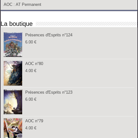
AOC
: AT Permanent
La boutique
Présences d'Esprits n°124
6.00
€
AOC n°80
4.00
€
Présences d'Esprits n°123
6.00
€
AOC n°79
4.00
€