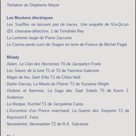
Tentation
de Stephenie Meyer
Les Moutons électriques
Les Souffles ne laissent pas de traces, Une enquête de N’a-Qu’un-
Œil, chamane-détective
, 1 de Timothée Rey
La Lanterne rouge
de Pierre Zaccone
Le Casino perdu suivi de Orages en terre
de France de Michel Pagel
Milady
Adam, Le Clan des Nocturnes
T6 de Jacquelyn Frank
Les Sœurs de la lune
T1 et T2 de Yasmine Galenorn
Magie de feu, Dark Elite
T1 de Chloe Neill
Dante Garcea, La Meute du Phénix
T2 de Suzanne Wright
Ombres et flammes, La Saga des Sept Soleils
T5 de Kevin J.
Anderson
La Marque, Kushiel
T1 de Jacqueline Carey
L’Ascention d’un Prince marchand, La Guerre des Serpents
T2 de
Raymond E. Feist
Neverwinter, Neverwinter
T2 de R.A. Salvatore