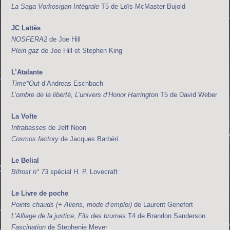
La Saga Vorkosigan Intégrale
T5 de Loïs McMaster Bujold
JC Lattès
NOSFERA2
de Joe Hill
Plein gaz
de Joe Hill et Stephen King
L’Atalante
Time*Out
d’Andreas Eschbach
L’ombre de la liberté, L’univers d’Honor Harrington
T5 de David Weber
La Volte
Intrabasses
de Jeff Noon
Cosmos factory
de Jacques Barbéri
Le Belial
Bifrost n° 73
spécial H. P. Lovecraft
Le Livre de poche
Points chauds (+ Aliens, mode d’emploi)
de Laurent Genefort
L’Alliage de la justice, Fils des brumes
T4 de Brandon Sanderson
Fascination
de Stephenie Meyer