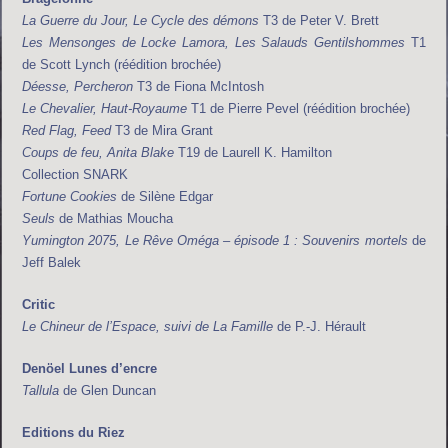
La Guerre du Jour, Le Cycle des démons
T3 de Peter V. Brett
Les Mensonges de Locke Lamora, Les Salauds Gentilshommes
T1
de Scott Lynch (réédition brochée)
Déesse, Percheron
T3 de Fiona McIntosh
Le Chevalier, Haut-Royaume
T1 de Pierre Pevel (réédition brochée)
Red Flag, Feed
T3 de Mira Grant
Coups de feu, Anita Blake
T19 de Laurell K. Hamilton
Collection SNARK
Fortune Cookies
de Silène Edgar
Seuls
de Mathias Moucha
Yumington 2075, Le Rêve Oméga – épisode 1 : Souvenirs mortels
de
Jeff Balek
Critic
Le Chineur de l’Espace, suivi de La Famille
de P.-J. Hérault
Denöel Lunes d’encre
Tallula
de Glen Duncan
Editions du Riez