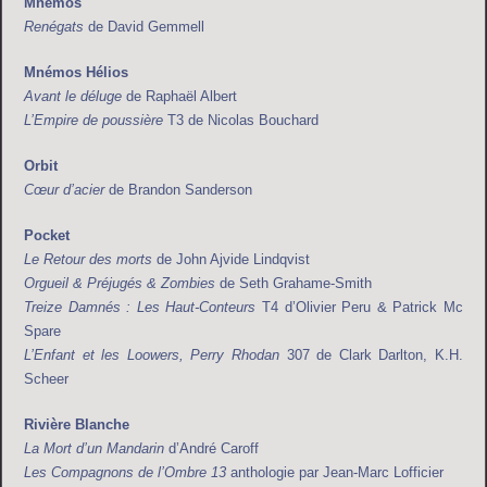
Mnémos
Renégats
de David Gemmell
Mnémos Hélios
Avant le déluge
de Raphaël Albert
L’Empire de poussière
T3 de Nicolas Bouchard
Orbit
Cœur d’acier
de Brandon Sanderson
Pocket
Le Retour des morts
de John Ajvide Lindqvist
Orgueil & Préjugés & Zombies
de Seth Grahame-Smith
Treize Damnés : Les Haut-Conteurs
T4 d’Olivier Peru & Patrick Mc
Spare
L’Enfant et les Loowers, Perry Rhodan
307 de Clark Darlton, K.H.
Scheer
Rivière Blanche
La Mort d’un Mandarin
d’André Caroff
Les Compagnons de l’Ombre 13
anthologie par Jean-Marc Lofficier