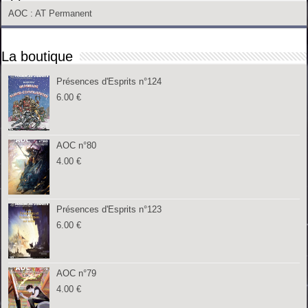
AOC
: AT Permanent
La boutique
Présences d'Esprits n°124
6.00
€
AOC n°80
4.00
€
Présences d'Esprits n°123
6.00
€
AOC n°79
4.00
€