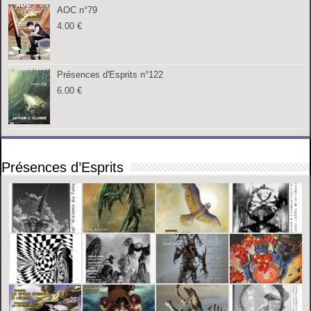
AOC n°79
4.00
€
Présences d'Esprits n°122
6.00
€
Présences d’Esprits