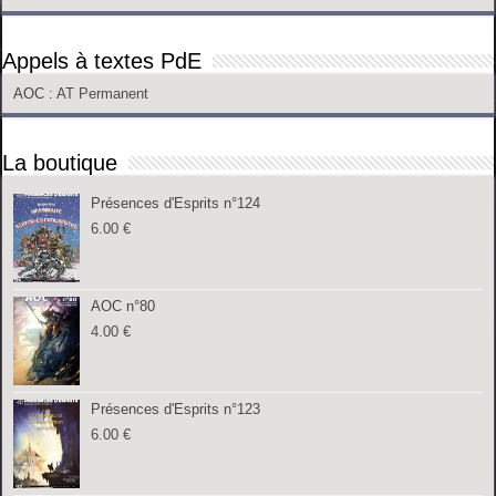
Appels à textes PdE
AOC
: AT Permanent
La boutique
Présences d'Esprits n°124
6.00
€
AOC n°80
4.00
€
Présences d'Esprits n°123
6.00
€