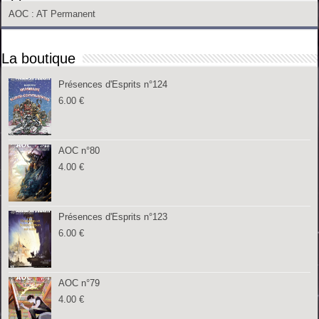
AOC
: AT Permanent
La boutique
Présences d'Esprits n°124
6.00
€
AOC n°80
4.00
€
Présences d'Esprits n°123
6.00
€
AOC n°79
4.00
€