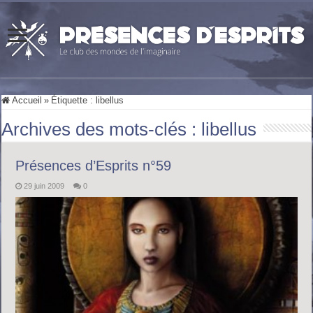
Accueil
»
Étiquette :
libellus
Archives des mots-clés :
libellus
Présences d’Esprits n°59
29 juin 2009
0