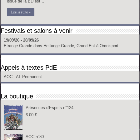
issue de la BD est …
Lire la suite »
Festivals et salons à venir
19/09/26 - 20/09/26
Etrange Grande
dans
Hettange Grande, Grand Est
à
Omnisport
Appels à textes PdE
AOC
: AT Permanent
La boutique
Présences d'Esprits n°124
6.00
€
AOC n°80