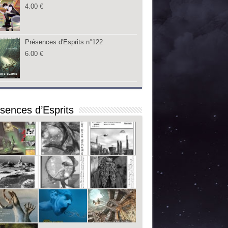
4.00
€
Présences d'Esprits n°122
6.00
€
sences d’Esprits