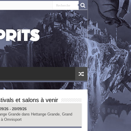
tivals et salons à venir
09/26 - 20/09/26
ange Grande
dans
Hettange Grande, Grand
à
Omnisport