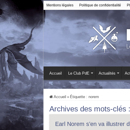
Mentions légales
Politique de confidentialité
Pl
Accueil
Le Club PdE
Actualités
Act
Accueil
»
Étiquette :
norem
Archives des mots-clés 
Earl Norem s’en va illustrer d