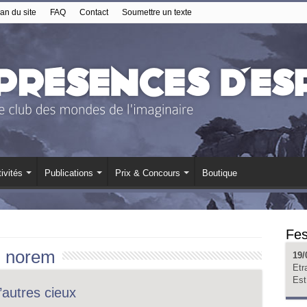
an du site
FAQ
Contact
Soumettre un texte
ivités
Publications
Prix & Concours
Boutique
Fes
:
norem
19/
Etr
Est
’autres cieux