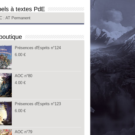
els à textes PdE
C
: AT Permanent
boutique
Présences d'Esprits n°124
6.00
€
AOC n°80
4.00
€
Présences d'Esprits n°123
6.00
€
AOC n°79